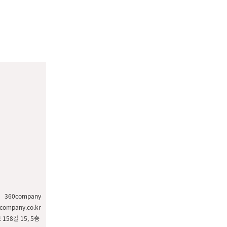
360company
ompany.co.kr
158길 15, 5층