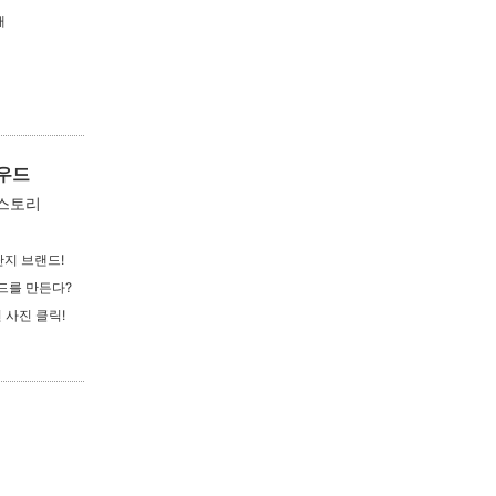
해
라우드
 스토리
단지 브랜드!
드를 만든다?
 사진 클릭!