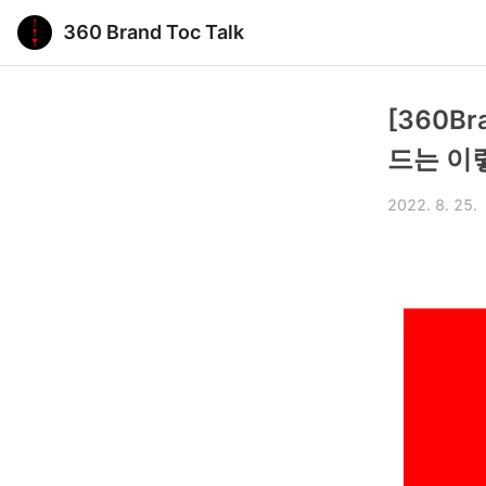
360 Brand Toc Talk
[360B
드는 이
2022. 8. 25.