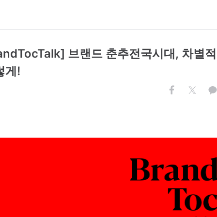
randTocTalk] 브랜드 춘추전국시대, 차별
렇게!